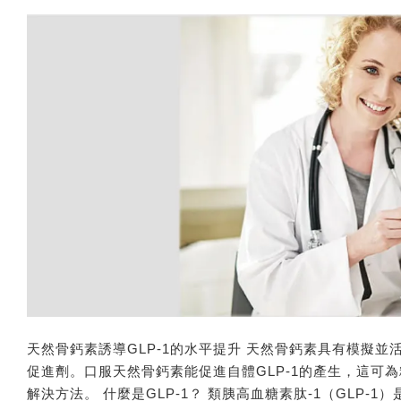
天然骨鈣素誘導GLP-1的水平提升 天然骨鈣素具有模擬並活化
促進劑。口服天然骨鈣素能促進自體GLP-1的產生，這可
解決方法。 什麼是GLP-1？ 類胰高血糖素肽-1（GLP