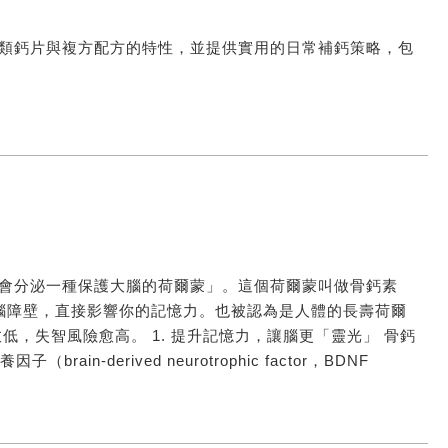
類鈣片與複方配方的特性，並提供實用的日常補鈣策略，包
會分泌一種保護大腦的荷爾蒙」。這個荷爾蒙叫做骨鈣素
穿過血腦障壁，直接影響你的記憶力。也被認為是人體的長壽荷爾
，失智風險愈高。 1. 提升記憶力，讓腦更「靈光」 骨鈣
-derived neurotrophic factor，BDNF