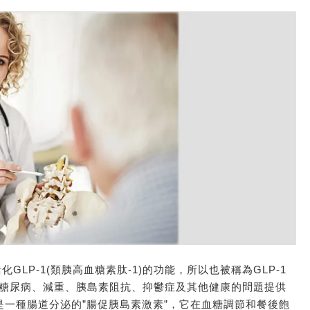
GLP-1(類胰高血糖素肽-1)的功能，所以也被稱為GLP-1
為糖尿病、減重、胰島素阻抗、抑鬱症及其他健康的問題提供
-1）是一種腸道分泌的”腸促胰島素激素”，它在血糖調節和餐後飽