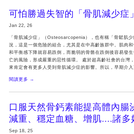
可怕勝過失智的「骨肌減少症
Jan 22, 26
「骨肌減少症」（Osteosarcopenia），也有稱「
況，這是一個危險的組合，尤其是在中高齡族群中。肌肉和
和平衡感下降就容易跌倒，而脆弱的骨骼在跌倒後容易發生
亡的風險，形成嚴重的惡性循環。 處於超高齡社會的台灣
來肯定會有更多人受到骨肌減少症的影響。所以，早期介入至關
閱讀更多 →
口服天然骨鈣素能提高體內腸泌素
減重、穩定血糖、增肌....諸
Sep 18, 25