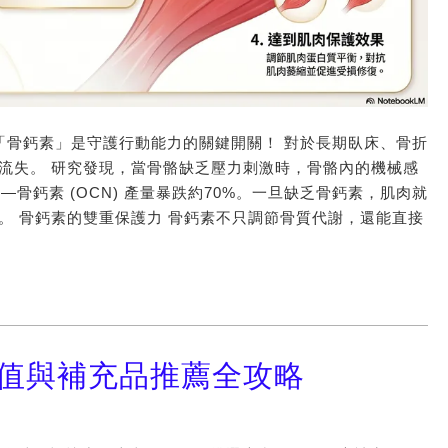
的「骨鈣素」是守護行動能力的關鍵開關！ 對於長期臥床、骨折
流失。 研究發現，當骨骼缺乏壓力刺激時，骨骼內的機械感
—骨鈣素 (OCN) 產量暴跌約70%。一旦缺乏骨鈣素，肌肉就
。 骨鈣素的雙重保護力 骨鈣素不只調節骨質代謝，還能直接
常值與補充品推薦全攻略