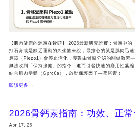
【肌肉健康的源頭在骨頭】 2026最新研究證實：骨頭中
打石膏或是缺乏運動的久坐族來說，最擔心的就是肌肉迅速
應器（Piezo1）會停止活化，導致由骨骼分泌的關鍵激素—
無法收到「保持強健」的指令，進而引發快速的廢用性萎縮
結合肌肉受體（Gprc6a），啟動保護因子—鳶尾素 (
閱讀更多 →
2026骨鈣素指南：功效、正
Apr 17, 26