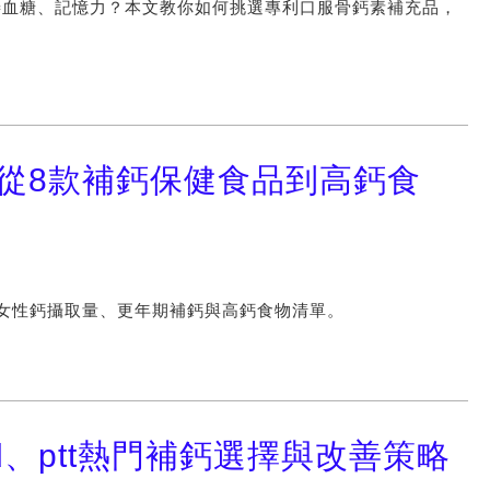
善血糖、記憶力？本文教你如何挑選專利口服骨鈣素補充品，
：從8款補鈣保健食品到高鈣食
明女性鈣攝取量、更年期補鈣與高鈣食物清單。
d、ptt熱門補鈣選擇與改善策略