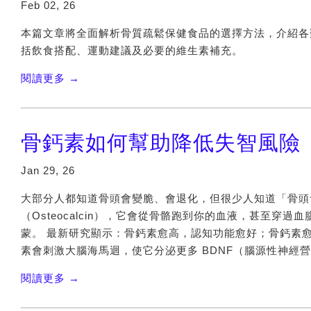
Feb 02, 26
本篇文章將全面解析骨質疏鬆保健食品的選擇方法，介紹各
括飲食搭配、運動建議及必要的維生素補充。
閱讀更多 →
骨鈣素如何幫助降低失智風險
Jan 29, 26
大部分人都知道骨頭會變脆、會退化，但很少人知道「骨頭
（Osteocalcin），它會從骨骼跑到你的血液，甚至
蒙。 最新研究顯示：骨鈣素愈高，認知功能愈好；骨鈣素愈低
素會刺激大腦海馬迴，使它分泌更多 BDNF（腦源性神經營養因子（brain
閱讀更多 →