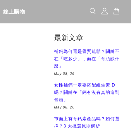
線上購物
最新文章
補鈣為何還是骨質疏鬆？關鍵不
在「吃多少」，而在「骨頭缺什
麼」
May 08, 26
女性補鈣一定要搭配維生素 D
嗎？關鍵在「鈣有沒有真的進到
骨頭」
May 08, 26
市面上有骨鈣素產品嗎？如何選
擇？3 大挑選原則解析