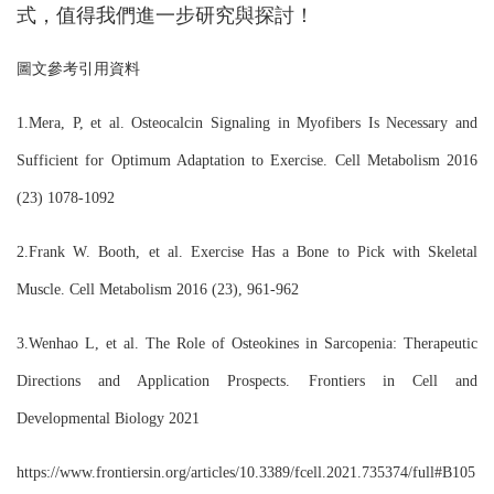
式，值得我們進一步研究與探討！
圖文參考引用資料
1.Mera, P, et al. Osteocalcin Signaling in Myofibers Is Necessary and
Sufficient for Optimum Adaptation to Exercise. Cell Metabolism 2016
(23) 1078-1092
2.Frank W. Booth, et al. Exercise Has a Bone to Pick with Skeletal
Muscle. Cell Metabolism 2016 (23), 961-962
3.Wenhao L, et al. The Role of Osteokines in Sarcopenia: Therapeutic
Directions and Application Prospects. Frontiers in Cell and
Developmental Biology 2021
https://www.frontiersin.org/articles/10.3389/fcell.2021.735374/full#B105