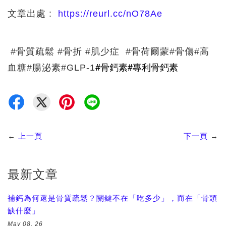
文章出處 :
https://reurl.cc/nO78Ae
#骨質疏鬆 #骨折 #肌少症 #骨荷爾蒙#骨傷#高
#骨鈣素#專利骨鈣素
血糖#腸泌素#GLP-1
←
上一頁
下一頁
→
最新文章
補鈣為何還是骨質疏鬆？關鍵不在「吃多少」，而在「骨頭
缺什麼」
May 08, 26