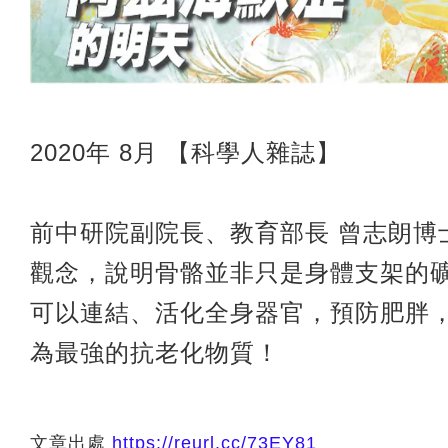
2020年 8月 【科學人雜誌】
前中研院副院長、教育部長 曾志朗博
觀念，說明骨骼並非只是身體支架的
可以連結、活化全身器官，預防肥胖
為最強的抗老化物質！
文章出處
https://reurl.cc/73EY81