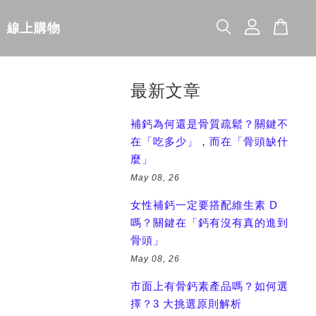
線上購物
最新文章
補鈣為何還是骨質疏鬆？關鍵不
在「吃多少」，而在「骨頭缺什
麼」
May 08, 26
女性補鈣一定要搭配維生素 D
嗎？關鍵在「鈣有沒有真的進到
骨頭」
May 08, 26
市面上有骨鈣素產品嗎？如何選
擇？3 大挑選原則解析