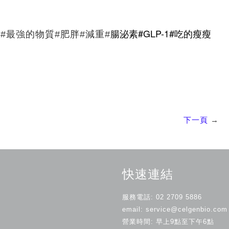
腸泌素#GLP-1#吃的瘦瘦
#最強的物質#肥胖#減重#
下一頁
→
快速連結
服務電話: 02 2709 5886
email: service@celgenbio.com
營業時間: 早上9點至下午6點