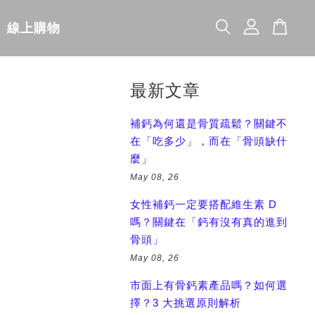
線上購物
最新文章
補鈣為何還是骨質疏鬆？關鍵不
在「吃多少」，而在「骨頭缺什
麼」
May 08, 26
女性補鈣一定要搭配維生素 D
嗎？關鍵在「鈣有沒有真的進到
骨頭」
May 08, 26
市面上有骨鈣素產品嗎？如何選
擇？3 大挑選原則解析